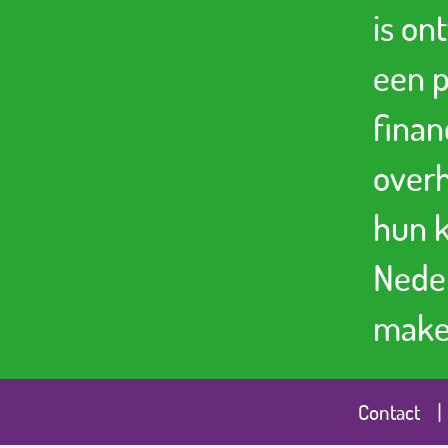
is on
een p
finan
over
hun 
Neder
maken
|
Contact