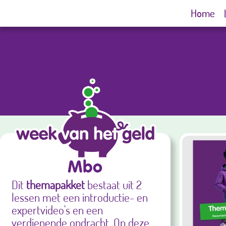
Home
Mbo
Dit
themapakket
bestaat uit 2
lessen met een introductie- en
expertvideo's en een
verdiepende opdracht. Op deze